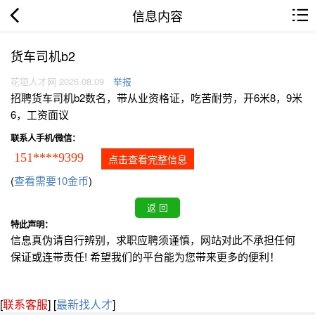
信息内容
货车司机b2
花垣人才网 2026.08.09
举报
招聘货车司机b2数名，带从业资格证，吃苦耐劳，开6米8，9米
6，工资面议
联系人手机/微信：
151****9399
点击查看完整信息
(
查看需要10金币
)
特此声明：
信息真伪请自行辨别，求职应聘须谨慎，网站对此不承担任何
保证或连带责任! 希望我们的平台能为您带来更多的便利！
[
联系客服
]
[
最新找人才
]