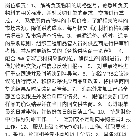
岗位职责：1、 解所负责物料的规格型号，熟悉所负责
物料的相关标准，并对采购订单的要求、交期进行掌
控。2、 熟悉所负责物料的市场价格，了解相关物料的
市场来源，降低采购成本，每月提交《原材料价格跟踪
情况表》及市场调查报告。3、 遵循适价、适时、适量
的采购原则，组织工程和品管人员对供应商进行评审和
考核，并及时更新相关的《合格供应商一览表》。4、
配合PMC部将原材料采购到位，确保生产顺利进行。并
做好物料交货异常信息反馈日报表。5、 对重点物料进
行重点跟进并及时解决到料异常。6、 追踪MRB会议决
议的执行情况，积极跟踪供应商品质改善，将供应商回
复的结果及时反馈到品管部。7、 追踪外发加工产品全
部回仓及跟进外发余料库存情况。8、 跟催相关部门对
样品的确认结果并在当日内回交供应商。9、 跟进跟单
员的日常事物，并做好每日的日清工作。10、 协助财务
中心做好对帐工作。11、 定期或不定期向采购主管汇报
工作。12、 服从上级临时安排的其它工作。任职要求：
1。采购、物流相关专业本科以上学历；2。具备3年以