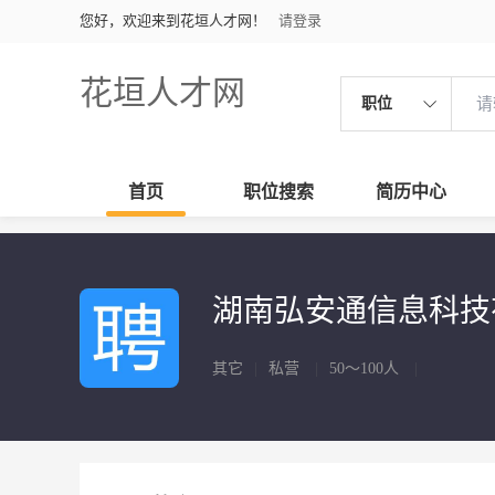
您好，欢迎来到花垣人才网！
请登录
花垣人才网
职位
首页
职位搜索
简历中心
湖南弘安通信息科
其它
|
私营
|
50～100人
|